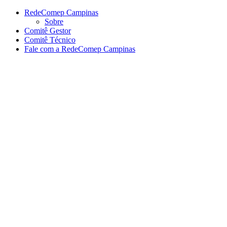
Página Inicial RedeComep Cam
Conteúdo principal
Menu principal
Rodapé
RedeComep Campinas
Sobre
Comitê Gestor
Comitê Técnico
Fale com a RedeComep Campinas
Aumentar fonte
Diminuir fonte