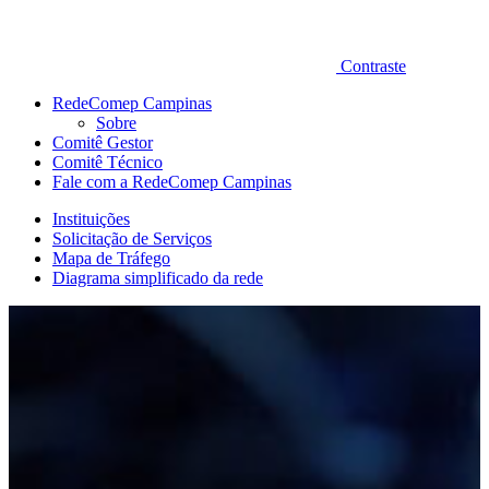
Contraste
RedeComep Campinas
Sobre
Comitê Gestor
Comitê Técnico
Fale com a RedeComep Campinas
Instituições
Solicitação de Serviços
Mapa de Tráfego
Diagrama simplificado da rede