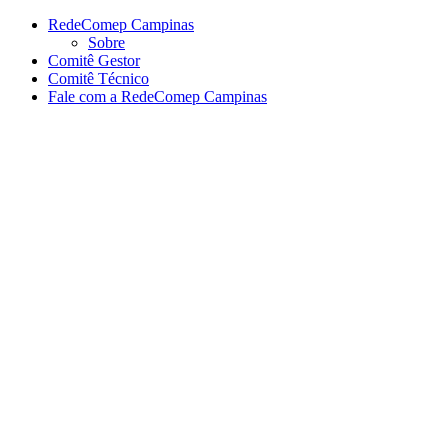
Conteúdo principal
Menu principal
Rodapé
RedeComep Campinas
Sobre
Comitê Gestor
Comitê Técnico
Fale com a RedeComep Campinas
Aumentar fonte
Diminuir fonte