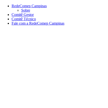
Conteúdo principal
Menu principal
Rodapé
RedeComep Campinas
Sobre
Comitê Gestor
Comitê Técnico
Fale com a RedeComep Campinas
Aumentar fonte
Diminuir fonte